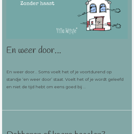
En weer door…
Laat een reactie achter
/
Geen categorie
/ Door
Esther
En weer door… Soms voelt het of je voortdurend op
standje ‘en weer door’ staat. Voelt het of je wordt geleefd
en niet de tijd hebt om eens goed bij …
Lees verder »