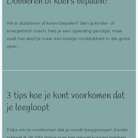
Dobberen of koers bepalen?
Laat een reactie achter
/
Coaching
/ Door
Esther
Wil je dobberen of koers bepalen? Ben jij kinder- of
energetisch coach, heb je een opleiding gevolgd, maar
voelt het alsof je maar een beetje ronddobbert in die grote
vijver …
Lees verder »
3 tips hoe je kunt voorkomen dat
je leegloopt
Laat een reactie achter
/
Geen categorie
/ Door
Esther
3 tips om te voorkomen dat je wordt leeggezogen Eerder
schreef ik dit Villa Wijsje over het gevoel kunnen hebben