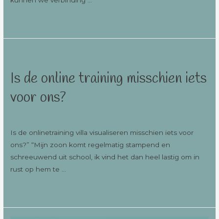
Lees verder »
Is de online training misschien iets
voor ons?
Laat een reactie achter
/
Geen categorie
/ Door
Esther
Is de onlinetraining villa visualiseren misschien iets voor
ons?” “Mijn zoon komt regelmatig stampend en
schreeuwend uit school, ik vind het dan heel lastig om in
rust op hem te …
Lees verder »