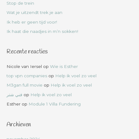
Stop de trein
Wat je uitzendt trek je aan
Ik heb er geen tijd voor!
Ik haat die naadjes in m’n sokken!
Recente reacties
Nicole van Iersel
op
Wie is Esther
top vpn companies
op
Help ik voel zo veel
M3gan full movie
op
Help ik voel zo veel
فني شتر
op
Help ik voel zo veel
Esther
op
Module 1 Villa Fundering
Archieven
november 2024