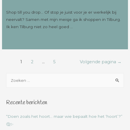
Laat een reactie achter
/
Villa Wijs
/ Door
Esther
Shop till you drop… Of stop je juist voor je er werkelijk bij
neervalt? Samen met mijn meisje ga ik shoppen in Tilburg.
Ik ken Tilburg niet zo heel goed …
Lees verder »
1
2
…
5
Volgende pagina
→
Recente berichten
“Doen zoals het hoort… maar wie bepaalt hoe het ‘hoort’?”
🤔✨