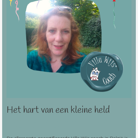
Het hart van een kleine held
Laat een reactie achter
/
bewustwording
,
Coaching
,
Professionals
/ Door
Esther
De allereerste gecertificeerde Villa Wijs coach in België is