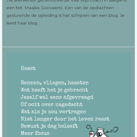
een feit. Maaike Goovaerts. Een van de opdrachten
gedurende de opleiding is het schrijven van een blog. Je
leest haar blog …
Lees verder »