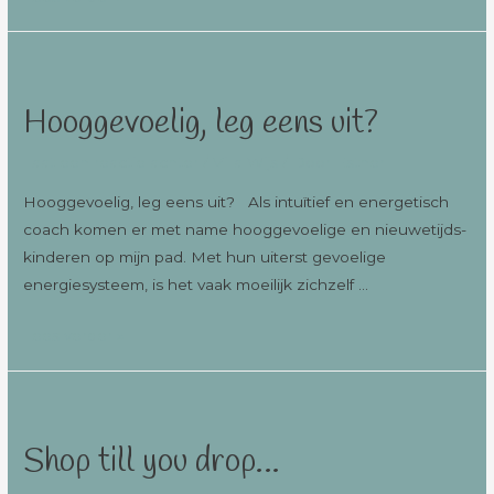
Hooggevoelig, leg eens uit?
Laat een reactie achter
/
Villa Wijs
/ Door
Esther
Hooggevoelig, leg eens uit? Als intuïtief en energetisch
coach komen er met name hooggevoelige en nieuwetijds-
kinderen op mijn pad. Met hun uiterst gevoelige
energiesysteem, is het vaak moeilijk zichzelf …
Lees verder »
Shop till you drop…