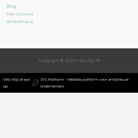
Blog
Mijn account
Winkelmand
Copyright © 2026
Villa Wijs
®
Villa Wijs draait
SYS Platform - Website platform voor ambitieuze
op
ondernemers