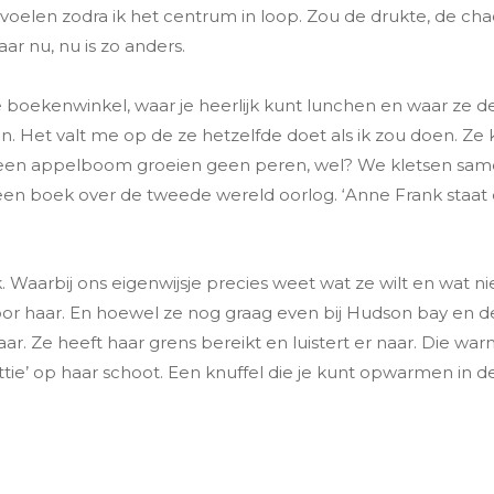
t voelen zodra ik het centrum in loop. Zou de drukte, de ch
ar nu, nu is zo anders.
 boekenwinkel, waar je heerlijk kunt lunchen en waar ze de
en. Het valt me op de ze hetzelfde doet als ik zou doen. Ze 
aan een appelboom groeien geen peren, wel? We kletsen sa
n boek over de tweede wereld oorlog. ‘Anne Frank staat er
. Waarbij ons eigenwijsje precies weet wat ze wilt en wat nie
r haar. En hoewel ze nog graag even bij Hudson bay en de 
r. Ze heeft haar grens bereikt en luistert er naar. Die war
ottie’ op haar schoot. Een knuffel die je kunt opwarmen in 