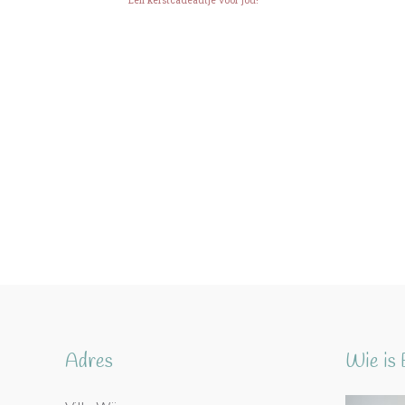
Een kerstcadeautje voor jou!
Adres
Wie is 