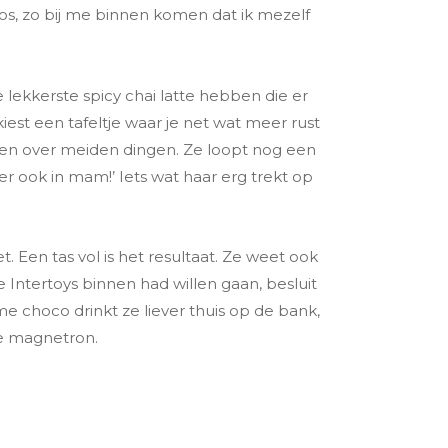
aos, zo bij me binnen komen dat ik mezelf
 lekkerste spicy chai latte hebben die er
kiest een tafeltje waar je net wat meer rust
men over meiden dingen. Ze loopt nog een
 ook in mam!’ Iets wat haar erg trekt op
t. Een tas vol is het resultaat. Ze weet ook
Intertoys binnen had willen gaan, besluit
me choco drinkt ze liever thuis op de bank,
de magnetron.