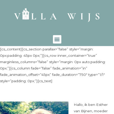
[cs_content][cs_section parallax=”false” style=”margin:
0px;padding: 45px 0px;”][cs_row inner_container=”true”
marginless_columns=”false” style=”margin: 0px auto;padding:
0px;”][cs_column fade=”false” fade_animation=”in”
fade_animation_offset=”45px” fade_duration=”750″ type=”1/1″
style=”padding: 0px;”][cs_text]
Hallo, ik ben Esther
van Bijnen, moeder