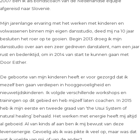
2007 ben ik als bondscoach van de Nederlandse equipe
afgereisd naar Slovenië.
Mijn jarenlange ervaring met het werken met kinderen en
volwassenen binnen mijn eigen dansstudio, deed mij na 10 jaar
besluiten het roer op te gooien. Begin 2013 droeg ik mijn
dansstudio over aan een zeer gedreven danstalent, nam een jaar
rust en bedenktijd, om in 2014 van start te kunnen gaan met
Door Esther.
De geboorte van mijn kinderen heeft er voor gezorgd dat ik
mezelf ben gaan verdiepen in hooggevoeligheid en
nieuwetijdskinderen. Ik volgde verschillende workshops en
trainingen op dit gebied en heb mijzelf laten coachen. In 2015
heb ik mijn eerste en tweede graad van ‘the Usui System of
natural healing’ behaald. Het werken met energie heeft mij altijd
al geboeid. Al van kinds af aan ben ik mij bewust van deze
levensenergie. Gevoelig als ik was pikte ik veel op, maar was dat
wat ik voelde van mij, of van de ander?