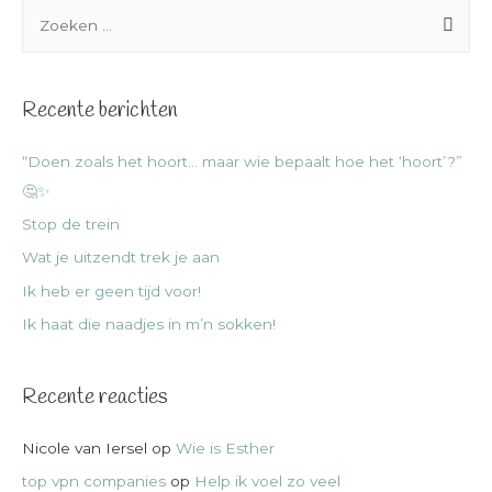
Recente berichten
“Doen zoals het hoort… maar wie bepaalt hoe het ‘hoort’?”
🤔✨
Stop de trein
Wat je uitzendt trek je aan
Ik heb er geen tijd voor!
Ik haat die naadjes in m’n sokken!
Recente reacties
Nicole van Iersel
op
Wie is Esther
top vpn companies
op
Help ik voel zo veel