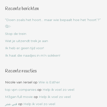
Recente berichten
“Doen zoals het hoort… maar wie bepaalt hoe het ‘hoort’?”
🤔✨
Stop de trein
Wat je uitzendt trek je aan
Ik heb er geen tijd voor!
Ik haat die naadjes in m’n sokken!
Recente reacties
Nicole van Iersel
op
Wie is Esther
top vpn companies
op
Help ik voel zo veel
M3gan full movie
op
Help ik voel zo veel
فني شتر
op
Help ik voel zo veel