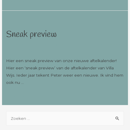
Lees verder »
Sneak preview
Laat een reactie achter
/
Geen categorie
,
Sint Wijs weken
,
Villa Wijs
/ Door
Esther
Hier een sneak preview van onze nieuwe aftelkalender!
Hier een ‘sneak preview’ van de aftelkalender van Villa
Wijs. Ieder jaar tekent Peter weer een nieuwe. Ik vind hem
ook nu …
Lees verder »