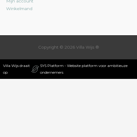
Mijn account
Winkelmand
Copyright © 2026
Villa Wijs
®
Villa Wijs draait
SYS Platform - Website platform voor ambitieuze
op
ondernemers