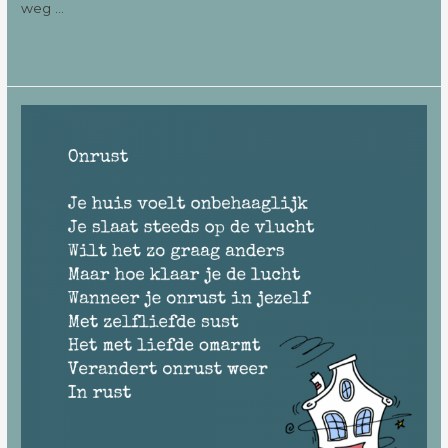
weg …
Lees verder »