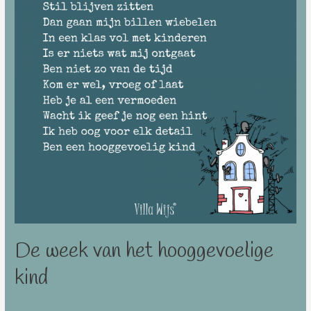
De week van het hooggevoelige
kind
Laat een reactie achter
/
Villawijsheid
/ Door
Esther