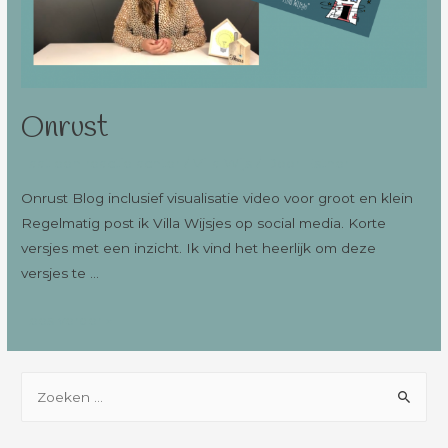
Onrust
Laat een reactie achter
/
Villa Wijs
/ Door
Esther
Onrust Blog inclusief visualisatie video voor groot en klein
Regelmatig post ik Villa Wijsjes op social media. Korte
versjes met een inzicht. Ik vind het heerlijk om deze
versjes te …
Lees verder »