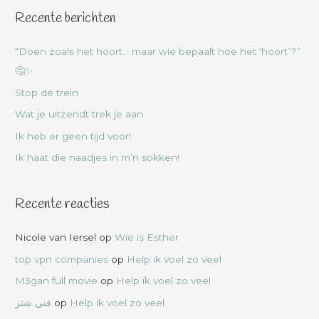
Recente berichten
“Doen zoals het hoort… maar wie bepaalt hoe het ‘hoort’?”
🤔✨
Stop de trein
Wat je uitzendt trek je aan
Ik heb er geen tijd voor!
Ik haat die naadjes in m’n sokken!
Recente reacties
Nicole van Iersel
op
Wie is Esther
top vpn companies
op
Help ik voel zo veel
M3gan full movie
op
Help ik voel zo veel
فني شتر
op
Help ik voel zo veel