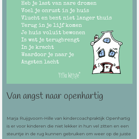
Van angst naar openhartig
Laat een reactie achter
/
Coaching
,
Villa Wijs
/ Door
Esther
Marja Ruijgvoorn-Hille van kindercoachpraktijk Openhartig
is er voor kinderen die niet lekker in hun vel zitten en een
steuntje in de rug kunnen gebruiken om weer op de juiste