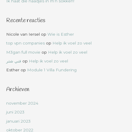
Ik haat die naadjes in m’n sokken!
Recente reacties
Nicole van Iersel
op
Wie is Esther
top vpn companies
op
Help ik voel zo veel
M3gan full movie
op
Help ik voel zo veel
فني شتر
op
Help ik voel zo veel
Esther
op
Module 1 Villa Fundering
Archieven
november 2024
juni 2023
januari 2023
oktober 2022