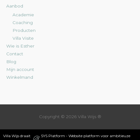
Aanbod
Academie
Coaching
Producten
Villa Visite
Wie is Esther
Contact
Blog
Mijn account
Winkelmand
Copyright © 2026
Villa Wijs
®
Villa Wijs draait
SYS Platform - Website platform voor ambitieuze