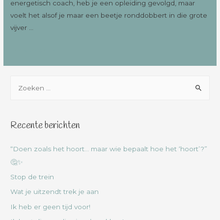
energetisch coach, heb je een opleiding gevolgd, maar
voelt het alsof je maar een beetje ronddobbert in die grote
vijver …
Lees verder »
Recente berichten
“Doen zoals het hoort… maar wie bepaalt hoe het ‘hoort’?”
🤔✨
Stop de trein
Wat je uitzendt trek je aan
Ik heb er geen tijd voor!