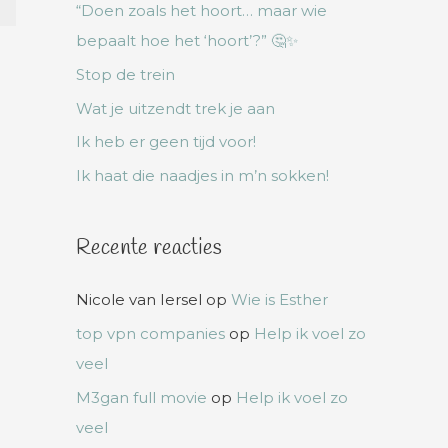
“Doen zoals het hoort… maar wie
bepaalt hoe het ‘hoort’?” 🤔✨
Stop de trein
Wat je uitzendt trek je aan
Ik heb er geen tijd voor!
Ik haat die naadjes in m’n sokken!
Recente reacties
Nicole van Iersel
op
Wie is Esther
top vpn companies
op
Help ik voel zo
veel
M3gan full movie
op
Help ik voel zo
veel