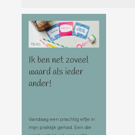
Ik ben net zoveel
waard als ieder
ander!
Laat een reactie achter
/
Geen
categorie
,
Villa Wijs
/ Door
Esther
Vandaag een prachtig elfje in
mijn praktijk gehad. Een die