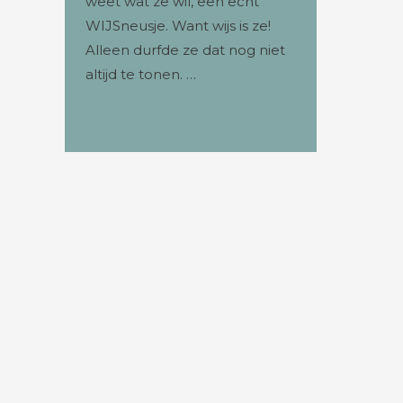
weet wat ze wil, een echt
WIJSneusje. Want wijs is ze!
Alleen durfde ze dat nog niet
altijd te tonen. …
Lees verder »