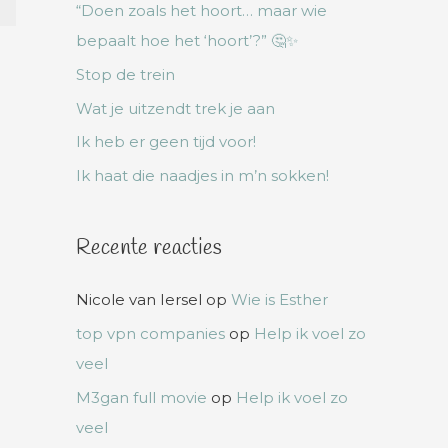
“Doen zoals het hoort… maar wie
bepaalt hoe het ‘hoort’?” 🤔✨
Stop de trein
Wat je uitzendt trek je aan
Ik heb er geen tijd voor!
Ik haat die naadjes in m’n sokken!
Recente reacties
Nicole van Iersel
op
Wie is Esther
top vpn companies
op
Help ik voel zo
veel
M3gan full movie
op
Help ik voel zo
veel