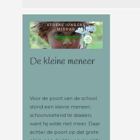
De kleine meneer
Laat een reactie achter
/
Esther@work
,
Workshop
/
Door
Esther
Voor de poort van de school
stond een kleine meneer,
schoorvoetend te draaien,
want hij wilde niet meer. Daar
achter de poort op dat grote