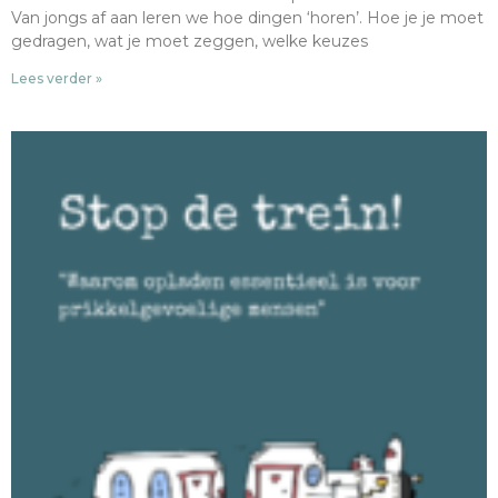
Van jongs af aan leren we hoe dingen ‘horen’. Hoe je je moet
gedragen, wat je moet zeggen, welke keuzes
Lees verder »