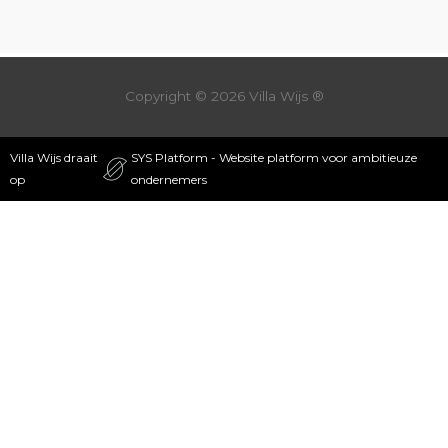
Copyright © 2026
Villa Wijs
®
Villa Wijs draait
SYS Platform - Website platform voor ambitieuze
op
ondernemers