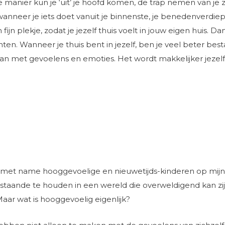
ie manier kun je ‘uit’ je hoofd komen, de trap nemen van je
anneer je iets doet vanuit je binnenste, je benedenverdiepin
fijn plekje, zodat je jezelf thuis voelt in jouw eigen huis. 
luchten. Wanneer je thuis bent in jezelf, ben je veel beter bes
an met gevoelens en emoties. Het wordt makkelijker jezel
r met name hooggevoelige en nieuwetijds-kinderen op mijn 
lf staande te houden in een wereld die overweldigend kan z
aar wat is hooggevoelig eigenlijk?