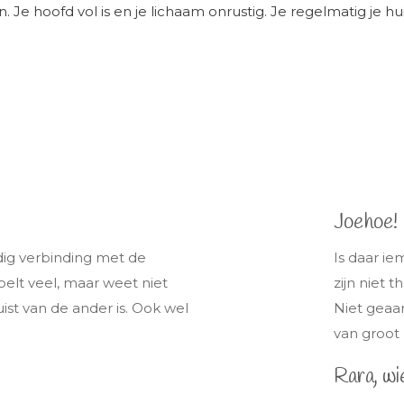
 Je hoofd vol is en je lichaam onrustig. Je regelmatig je huis
Joehoe!
ig verbinding met de
Is daar ie
elt veel, maar weet niet
zijn niet 
juist van de ander is. Ook wel
Niet geaa
van groot
Rara, wi