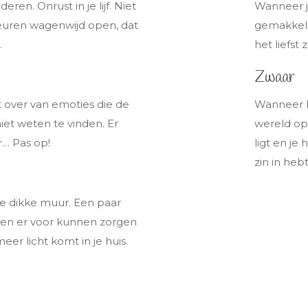
eren. Onrust in je lijf. Niet
Wanneer je
deuren wagenwijd open, dat
gemakkelij
.
het liefst 
Zwaar
t over van emoties die de
Wanneer h
niet weten te vinden. Er
wereld op
r… Pas op!
ligt en je 
zin in heb
te dikke muur. Een paar
en er voor kunnen zorgen
eer licht komt in je huis.