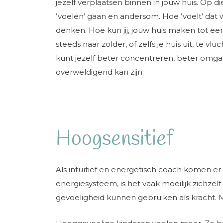
jezelf verplaatsen binnen in jouw huis. Op d
‘voelen’ gaan en andersom. Hoe ‘voelt’ dat w
denken. Hoe kun jij, jouw huis maken tot een 
steeds naar zolder, of zelfs je huis uit, te v
kunt jezelf beter concentreren, beter omga
overweldigend kan zijn.
Hoogsensitief
Als intuïtief en energetisch coach komen e
energiesysteem, is het vaak moeilijk zichze
gevoeligheid kunnen gebruiken als kracht. M