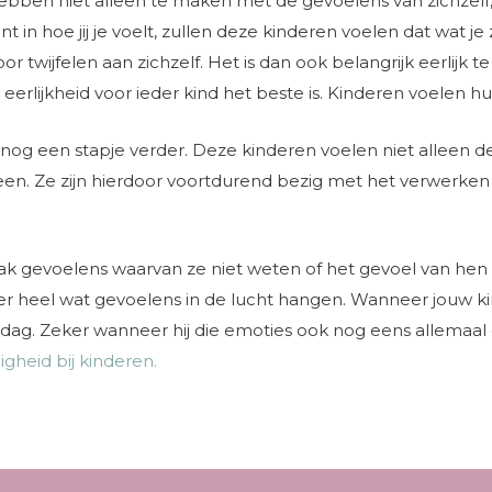
bben niet alleen te maken met de gevoelens van zichzelf,
nt in hoe jij je voelt, zullen deze kinderen voelen dat wat je
r twijfelen aan zichzelf. Het is dan ook belangrijk eerlijk te
t eerlijkheid voor ieder kind het beste is. Kinderen voelen 
 nog een stapje verder. Deze kinderen voelen niet alleen d
en. Ze zijn hierdoor voortdurend bezig met het verwerken 
gevoelens waarvan ze niet weten of het gevoel van hen zelf
 er heel wat gevoelens in de lucht hangen. Wanneer jouw ki
oldag. Zeker wanneer hij die emoties ook nog eens allema
gheid bij kinderen.