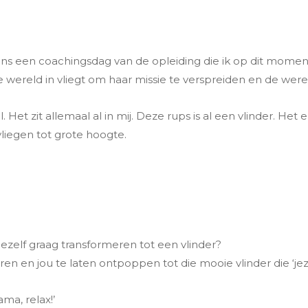
ens een coachingsdag van de opleiding die ik op dit moment 
e wereld in vliegt om haar missie te verspreiden en de werel
. Het zit allemaal al in mij. Deze rups is al een vlinder. Het 
vliegen tot grote hoogte.
j jezelf graag transformeren tot een vlinder?
eren en jou te laten ontpoppen tot die mooie vlinder die ‘jeze
ma, relax!’