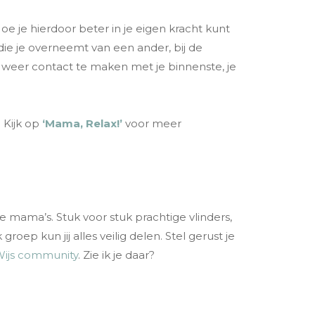
oe je hierdoor beter in je eigen kracht kunt
 die je overneemt van een ander, bij de
oor weer contact te maken met je binnenste, je
. Kijk op
‘Mama, Relax!’
voor meer
 mama’s. Stuk voor stuk prachtige vlinders,
p kun jij alles veilig delen. Stel gerust je
 Wijs community
. Zie ik je daar?