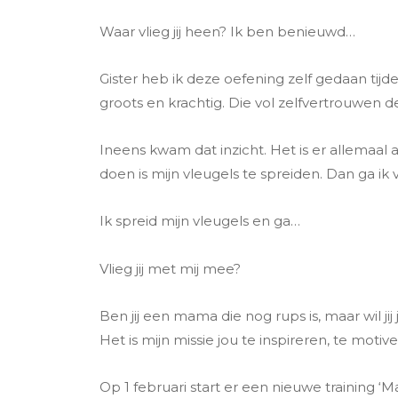
Waar vlieg jij heen? Ik ben benieuwd…
Gister heb ik deze oefening zelf gedaan tijd
groots en krachtig. Die vol zelfvertrouwen d
Ineens kwam dat inzicht. Het is er allemaal al
doen is mijn vleugels te spreiden. Dan ga ik 
Ik spreid mijn vleugels en ga…
Vlieg jij met mij mee?
Ben jij een mama die nog rups is, maar wil ji
Het is mijn missie jou te inspireren, te motiv
Op 1 februari start er een nieuwe training ‘Ma