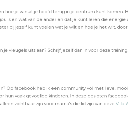
en hoe je vanuit je hoofd terug in je centrum kunt komen. H
jou is en wat van de ander en dat je kunt leren die energie
beter bij jezelf kunt voelen wat je wilt en hoe je het wilt, d
n je vleugels uitslaan? Schrijf jezelf dan in voor deze training
en? Op facebook heb ik een community vol met lieve, mooie
hun vaak gevoelige kinderen. In deze besloten facebook groe
 alleen zichtbaar zijn voor mama’s die lid zijn van deze
Villa