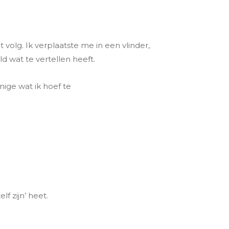
volg. Ik verplaatste me in een vlinder,
d wat te vertellen heeft.
enige wat ik hoef te
lf zijn’ heet.