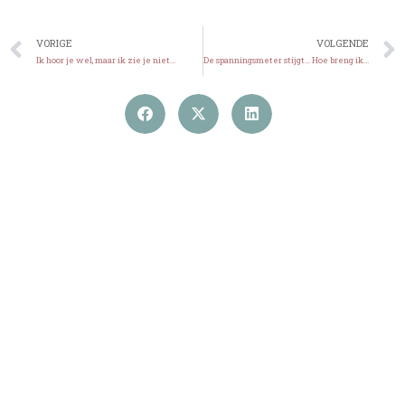
VORIGE
VOLGENDE
Ik hoor je wel, maar ik zie je niet…
De spanningsmeter stijgt… Hoe breng ik mijn kind weer tot rust?