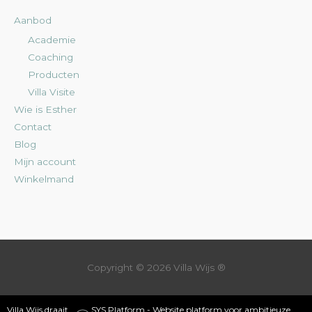
Aanbod
Academie
Coaching
Producten
Villa Visite
Wie is Esther
Contact
Blog
Mijn account
Winkelmand
Copyright © 2026
Villa Wijs
®
Villa Wijs draait
SYS Platform - Website platform voor ambitieuze