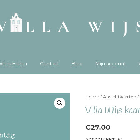
ie is Esther
Contact
Blog
Mijn account
Home
/
Ansichtkaarten
/
Villa Wijs kaar
€
27.00
Ansichtkaart:
Jij