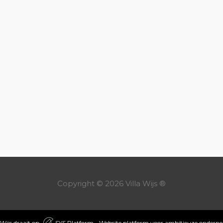
Copyright © 2026
Villa Wijs
®
 Wijs draait op
SYS Platform - Website platform voor ambitieuze ondern