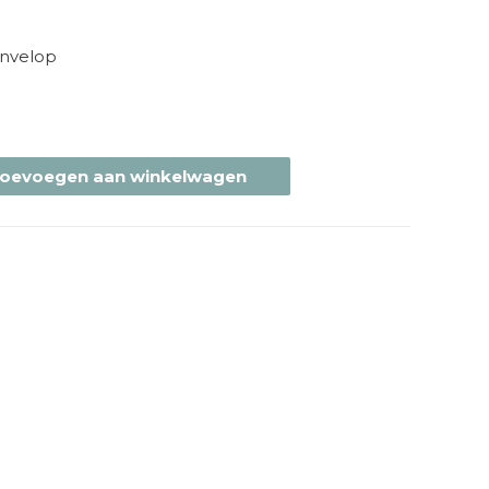
envelop
oevoegen aan winkelwagen
n