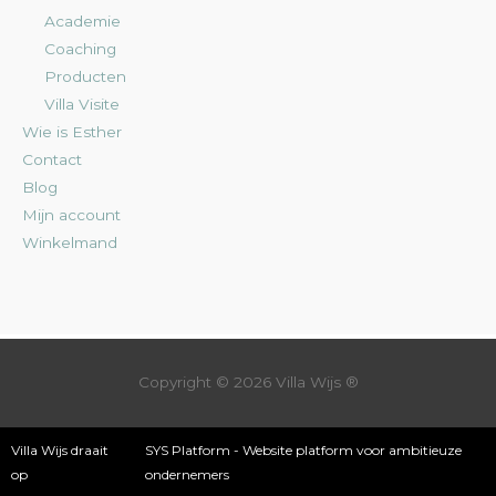
Academie
Coaching
Producten
Villa Visite
Wie is Esther
Contact
Blog
Mijn account
Winkelmand
Copyright © 2026
Villa Wijs
®
Villa Wijs draait
SYS Platform - Website platform voor ambitieuze
op
ondernemers