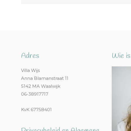
Adres
Wie is
Villa Wijs
Anna Blamanstraat 11
5142 MA Waalwijk
06-38917717
KvK 67758401
Privacybeleid en Algemene