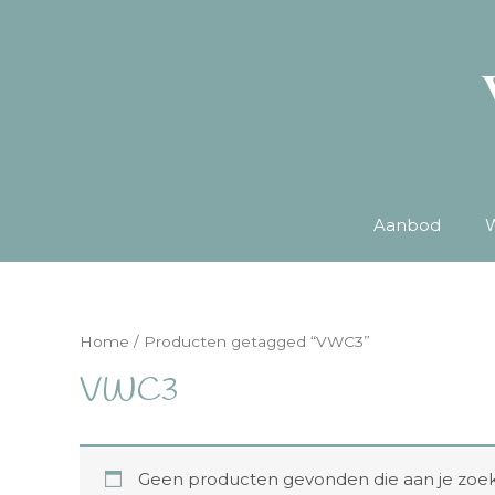
Aanbod
W
Home
/ Producten getagged “VWC3”
VWC3
Geen producten gevonden die aan je zoekc