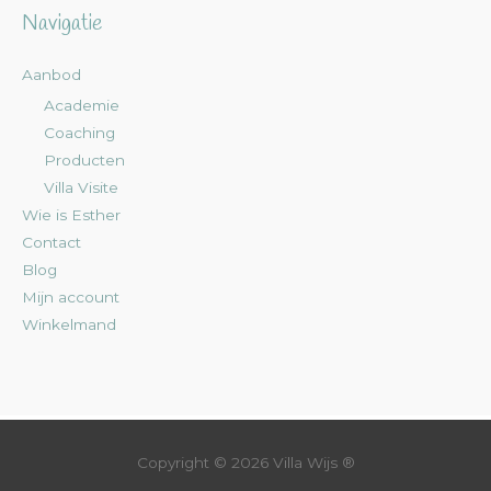
Navigatie
Aanbod
Academie
Coaching
Producten
Villa Visite
Wie is Esther
Contact
Blog
Mijn account
Winkelmand
Copyright © 2026
Villa Wijs
®