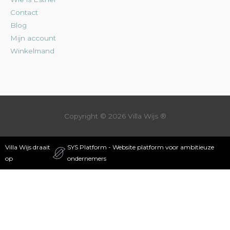
Contact
Blog
Mijn account
Winkelmand
Copyright © 2026
Villa Wijs
®
Villa Wijs draait
SYS Platform - Website platform voor ambitieuze
op
ondernemers