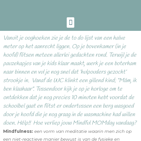
Vanuit je ooghoeken zie je de to do lijst van een halve
meter op het aanrecht liggen. Op je bovenkamer (in je
hoofd) flitsen meteen allerlei gedachten rond. Terwijl je de
pauzehapjes van je kids klaar maakt, werk je een boterham
naar binnen en vul je nog snel dat ‘hulpouders gezocht’
strookje in. Vanaf de WC klinkt een gillend kind; “Mám, ik
ben klaahaar”. Tussendoor kijk je op je horloge om te
ontdekken dat je nog precies 10 minuten hebt voordat de
schoolbel gaat en flitst er ondertussen een berg wasgoed
door je hoofd die je nog graag in de wasmachine had willen
doen. Hélp!! Hoe verliep jouw Mindful MOMday vandaag?
Mindfulness:
een vorm van meditatie waarin men zich op
een niet-reactieve manier bewust is van de fysieke en